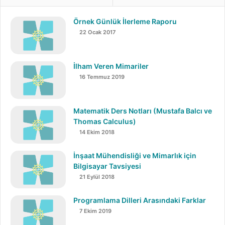
Örnek Günlük İlerleme Raporu
22 Ocak 2017
İlham Veren Mimariler
16 Temmuz 2019
Matematik Ders Notları (Mustafa Balcı ve
Thomas Calculus)
14 Ekim 2018
Bailong Asansörünün hizmet verdiği bölgedeki
İnşaat Mühendisliği ve Mimarlık için
insanlar dağ çıkmak için günlerini harcamak zorunda
Bilgisayar Tavsiyesi
kalmıyorlar, bu asansör hızlı ve rahat bir ulaşım sağlıyor.
21 Eylül 2018
Ayrıca asansör yolculuğu boyunca eşsiz manzaralara
tanık olunuyor. Ziyaretçilerine otel ve diğer tesislere
Programlama Dilleri Arasındaki Farklar
rahat ulaşım imkanı sağlayan bu eşsiz asansör çevreyi
7 Ekim 2019
etkin bir biçimde korumaya yardımcı oluyor. Her yıl