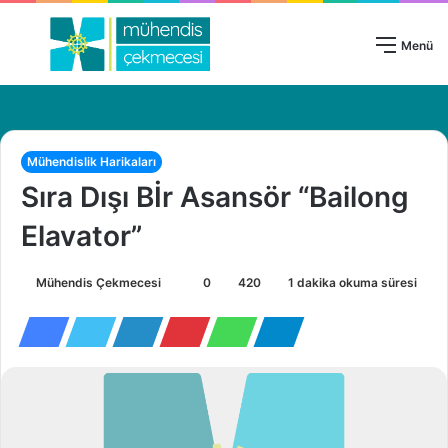
Giriş Yap
Menü
Mühendislik Harikaları
Sıra Dışı Bİr Asansör “Bailong
Elavator”
Mühendis Çekmecesi
B
0
420
1 dakika okuma süresi
i
r
e
-
p
o