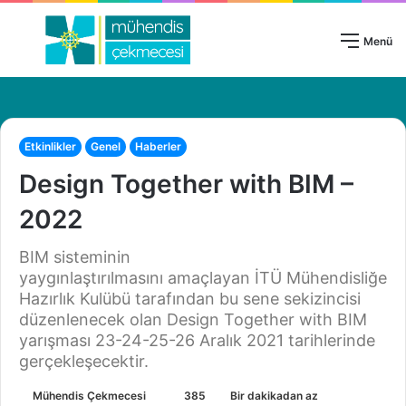
Giriş Yap
Menü
Etkinlikler
Genel
Haberler
Design Together with BIM –
2022
BIM sisteminin
yaygınlaştırılmasını amaçlayan İTÜ Mühendisliğe
Hazırlık Kulübü tarafından bu sene sekizincisi
düzenlenecek olan Design Together with BIM
yarışması 23-24-25-26 Aralık 2021 tarihlerinde
gerçekleşecektir.
Bir
Mühendis Çekmecesi
385
Bir dakikadan az