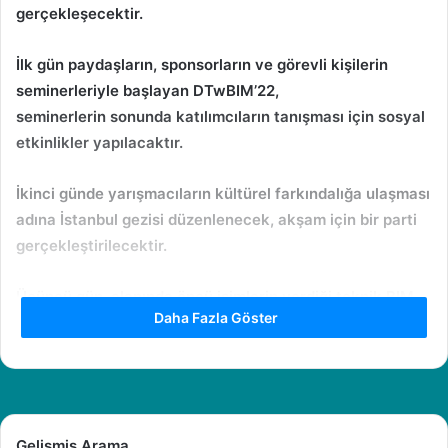
gerçekleşecektir.
İlk
gün paydaşların, sponsorların ve görevli kişilerin
seminerleriyle başlayan
DTwBIM’22
,
seminerlerin sonunda katılımcıların tanışması için sosyal
etkinlikler yapılacaktır.
İkinci
günde yarışmacıların kültürel farkındalığa ulaşması
adına İstanbul gezisi düzenlenecek, akşam için bir parti
gerçekleştirilecektir.
Üçüncü
gün, alanında öncü isimlerin verdiği teknik
BIM
Daha Fazla Göster
eğitimleri gerçekleşecek, etkinlik aralarında
workshoplar
planlanacaktır. Üçüncü günün
sonunda sponsorların, eğitmenlerin ve paydaşların
katılımıyla şık bir akşam yemeği gerçekleşecektir.
Gelişmiş Arama