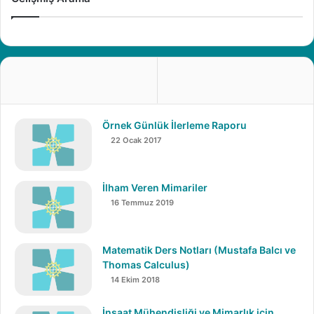
Dördüncü
ve son gün eğitimler kaldığı yerden devam
edecek, eğitimlerin bitiminde sürpriz bir sosyal
etkinlik ile sonlanacaktır.
Örnek Günlük İlerleme Raporu
22 Ocak 2017
İlham Veren Mimariler
16 Temmuz 2019
Matematik Ders Notları (Mustafa Balcı ve
Thomas Calculus)
14 Ekim 2018
İnşaat Mühendisliği ve Mimarlık için