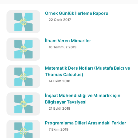
Sydney Üniversitesi’nde fizik doktorası yapan Yuanming
Wang da baryonik maddeyi ölçümleyebilmek için
Örnek Günlük İlerleme Raporu
çalışmalar yürüten bilim insanlarından biri ve bu noktada
22 Ocak 2017
önemli bir yöntem geliştirmiş durumda.
İlham Veren Mimariler
ASKAP Radyo Teleskopu kullanılarak yapılan çalışmalar,
16 Temmuz 2019
kayıp baryonik maddenin tespit edilmesine yardım
ediyor:
Matematik Ders Notları (Mustafa Balcı ve
Thomas Calculus)
14 Ekim 2018
Bu konuda araştırmalar yürüten pek çok bilim insanı ile
İnşaat Mühendisliği ve Mimarlık için
birlikte araştırmayı yürüten Wang da tespit edilemeyen
Bilgisayar Tavsiyesi
baryonik maddenin büyük oranda
galaksiler arasında
21 Eylül 2018
soğuk gaz bulutları şeklinde
yer aldığını düşünüyor.
Programlama Dilleri Arasındaki Farklar
Bu büyük gaz bulutları kendi başlarına bir
görünür ışık
7 Ekim 2019
yaymadıkları ve çok soğuk oldukları için
geleneksel