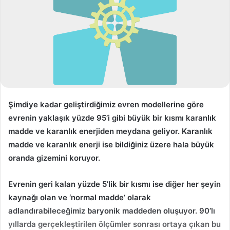
s
t
a
g
ö
n
d
e
r
Şimdiye kadar geliştirdiğimiz evren modellerine göre
m
evrenin yaklaşık yüzde 95’i gibi büyük bir kısmı
karanlık
e
madde ve karanlık enerjiden meydana geliyor
. Karanlık
k
madde ve karanlık enerji ise bildiğiniz üzere hala büyük
oranda gizemini koruyor.
Evrenin geri kalan yüzde 5’lik bir kısmı ise diğer her şeyin
kaynağı olan ve ‘
normal madde
‘ olarak
adlandırabileceğimiz baryonik maddeden oluşuyor. 90’lı
yıllarda gerçekleştirilen ölçümler sonrası ortaya çıkan bu