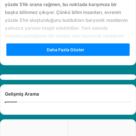
yüzde 5’lik orana rağmen
, bu noktada karşımıza bir
başka bilinmez çıkıyor. Çünkü bilim insanları, evrenin
yüzde 5’ini oluşturduğunu buldukları baryonik maddenin
yalnızca yarısını tespit edebildiler.
Yani aslında
tanımlayabildiğimiz bir madde olan baryonik maddenin
bile henüz yalnızca yarısından haberdarız.
Daha Fazla Göster
Baryonik maddeyi inceleyen pek çok araştırma var:
Evrenimizin temelini oluşturan yüzde 5’lik kısımda
Gelişmiş Arama
bulunan ancak henüz tespit edemediğimiz bu madde
konusunda pek çok bilim insanı farklı yöntemleri
kullanarak çalışmalar gerçekleştiriyor ve bu maddeyi
ölçümleyebilmek için
çeşitli yöntemler deniyor
.