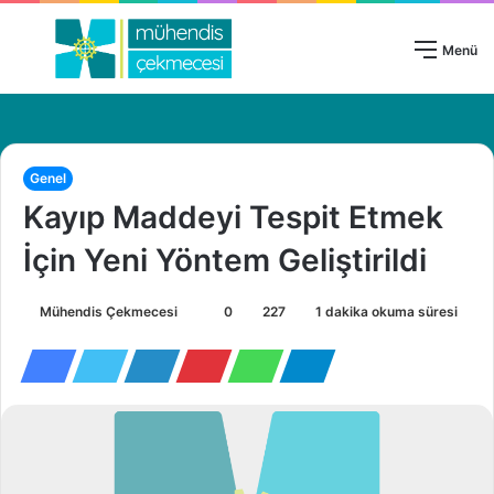
Giriş Yap
Menü
Genel
Kayıp Maddeyi Tespit Etmek
İçin Yeni Yöntem Geliştirildi
Mühendis Çekmecesi
B
0
227
1 dakika okuma süresi
i
r
e
-
p
o