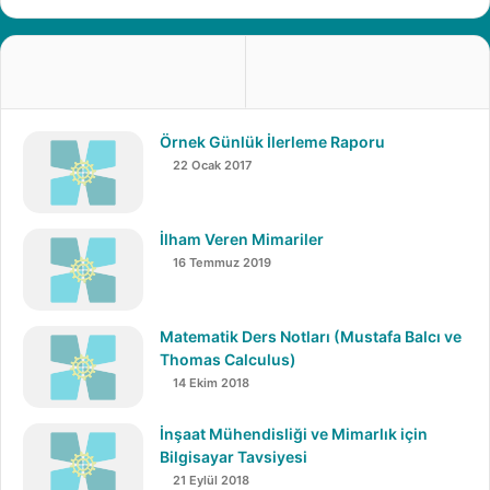
Yazılım Mühendisliği
Temel anlamda görevi bilgisayarda kullanılabilecek
yazılımları oluşturmak ve geliştirmektir. Yazılım
üretimi
,
geliştirme
ve
bakımı
gibi 3 temel kola ayrılan görevleri
Örnek Günlük İlerleme Raporu
bulunmaktadır.
22 Ocak 2017
Yazılım mühendisleri, yazılım alanında belirli hedeflere
ulaşmak için şu görevleri üstlenecek bir iş disiplinine
İlham Veren Mimariler
sahip olurlar:
16 Temmuz 2019
Bir yazılımın gereksinimlerini analiz etmek,
Matematik Ders Notları (Mustafa Balcı ve
belirlemek ve onaylamak,
Thomas Calculus)
Yazılım yaşam döngüsünü projelerde etkin
14 Ekim 2018
kullanabilmek,
İnşaat Mühendisliği ve Mimarlık için
Tasarım prensiplerine göre uygulamalar geliştirmek,
Bilgisayar Tavsiyesi
Müşteri ihtiyacını iyi belirlemek,
21 Eylül 2018