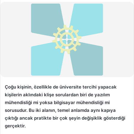
-
p
o
s
t
a
g
ö
n
d
e
r
Çoğu kişinin, özellikle de üniversite tercihi yapacak
m
kişilerin aklındaki klişe sorulardan biri de yazılım
e
mühendisliği mi yoksa bilgisayar mühendisliği mi
k
sorusudur. Bu iki alanın, temel anlamda aynı kapıya
çıktığı ancak pratikte bir çok şeyin değişiklik gösterdiği
gerçektir.