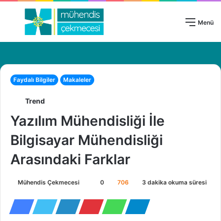
Giriş Yap
Menü
Faydalı Bilgiler
Makaleler
Trend
Yazılım Mühendisliği İle
Bilgisayar Mühendisliği
Arasındaki Farklar
Mühendis Çekmecesi
B
0
706
3 dakika okuma süresi
i
r
e