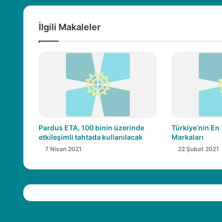
t
b
c
u
n
a
s
e
T
t
İlgili Makaleler
g
i
b
u
e
r
t
o
b
r
a
e
o
e
e
m
s
k
s
i
t
Pardus ETA, 100 binin üzerinde
Türkiye’nin En
etkileşimli tahtada kullanılacak
Markaları
7 Nisan 2021
22 Şubat 2021