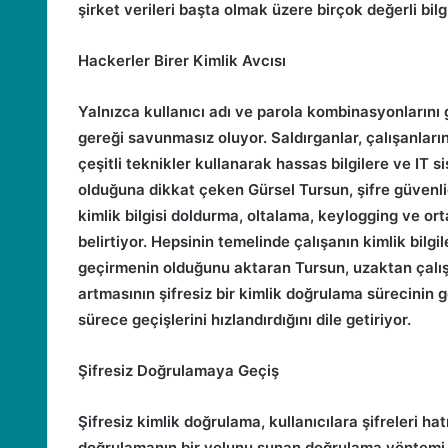
şirket verileri başta olmak üzere birçok değerli bilg
Hackerler Birer Kimlik Avcısı
Yalnızca kullanıcı adı ve parola kombinasyonlarını
gereği savunmasız oluyor. Saldırganlar, çalışanların 
çeşitli teknikler kullanarak hassas bilgilere ve IT si
olduğuna dikkat çeken Gürsel Tursun, şifre güvenl
kimlik bilgisi doldurma, oltalama, keylogging ve orta
belirtiyor. Hepsinin temelinde çalışanın kimlik bilgile
geçirmenin olduğunu aktaran Tursun, uzaktan çalışma
artmasının şifresiz bir kimlik doğrulama sürecinin ge
sürece geçişlerini hızlandırdığını dile getiriyor.
Şifresiz Doğrulamaya Geçiş
Şifresiz kimlik doğrulama, kullanıcılara şifreleri 
doğrulamanın bir yolunu sunan doğrulama yöntemi ol