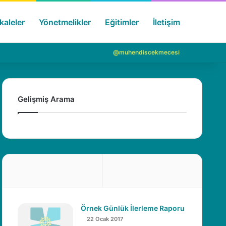
aleler
Yönetmelikler
Eğitimler
İletişim
Arama 
Giriş Y
@muhendiscekmecesi
Gelişmiş Arama
Örnek Günlük İlerleme Raporu
22 Ocak 2017