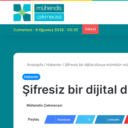
Dikkat
Cumartesi - 8 Ağustos 2026 - 00:35
Anasayfa
/
Haberler
/
Şifresiz bir dijital dünya mümkün m
Haberler
Şifresiz bir dijit
Mühendis Çekmecesi
B
i
r
Paylaş
Facebook
X
LinkedIn
e