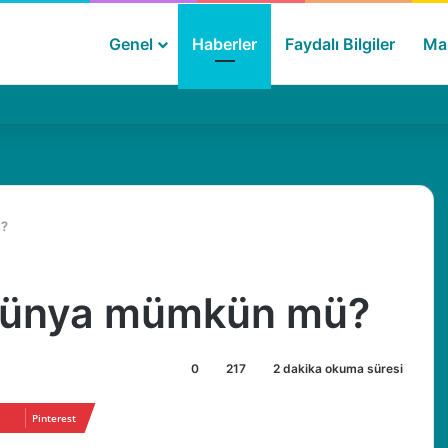
Genel
Haberler
Faydalı Bilgiler
Mak
ü?
al dünya mümkün mü?
0
217
2 dakika okuma süresi
Pinterest