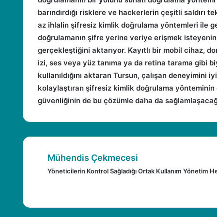
barındırdığı risklere ve hackerlerin çeşitli saldır
az ihlalin şifresiz kimlik doğrulama yöntemleri ile g
doğrulamanın şifre yerine veriye erişmek isteyenin 
gerçekleştiğini aktarıyor. Kayıtlı bir mobil cihaz, d
izi, ses veya yüz tanıma ya da retina tarama gibi b
kullanıldığını aktaran Tursun, çalışan deneyimini iyi
kolaylaştıran şifresiz kimlik doğrulama yönteminin
güvenliğinin de bu çözümle daha da sağlamlaşacağı
Mühendis Çekmecesi
Yöneticilerin Kontrol Sağladığı Ortak Kullanım Yönetim H
I
n
W
F
X
Y
P
s
e
a
o
i