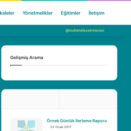
aleler
Yönetmelikler
Eğitimler
İletişim
Arama 
Giriş Y
@muhendiscekmecesi
Gelişmiş Arama
Örnek Günlük İlerleme Raporu
22 Ocak 2017