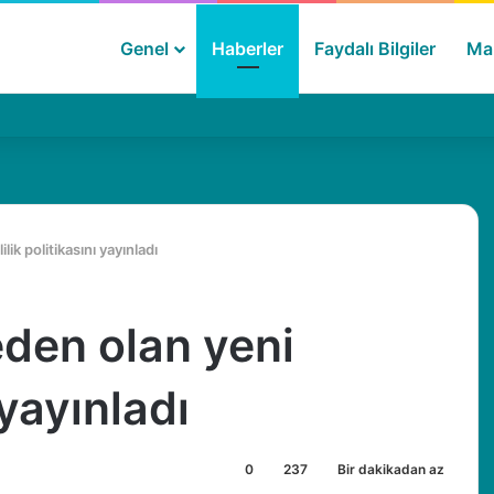
Genel
Haberler
Faydalı Bilgiler
Mak
lik politikasını yayınladı
eden olan yeni
 yayınladı
0
237
Bir dakikadan az