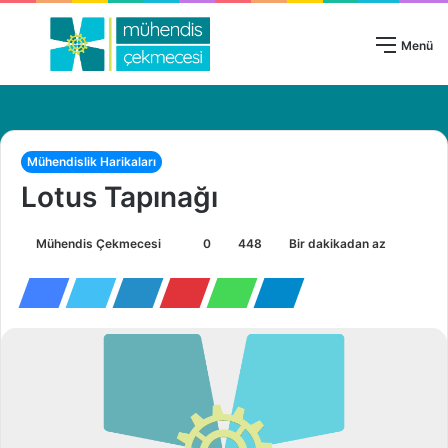
Giriş Yap
Menü
Mühendislik Harikaları
Lotus Tapınağı
Mühendis Çekmecesi
B
0
448
Bir dakikadan az
i
r
e
-
p
o
s
t