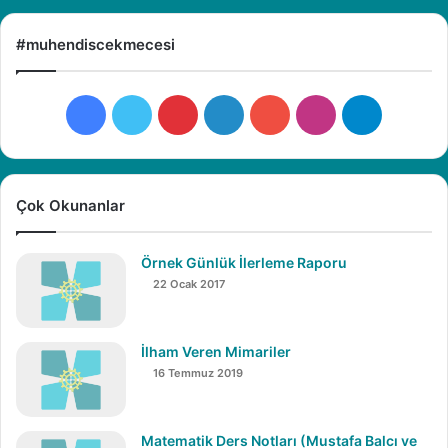
#muhendiscekmecesi
F
X
P
L
Y
I
T
a
i
i
o
n
e
c
n
n
u
s
l
Çok Okunanlar
e
t
k
T
t
e
Örnek Günlük İlerleme Raporu
b
e
e
u
a
g
22 Ocak 2017
o
r
d
b
g
r
İlham Veren Mimariler
o
e
I
e
r
a
16 Temmuz 2019
k
s
n
a
m
t
m
Matematik Ders Notları (Mustafa Balcı ve