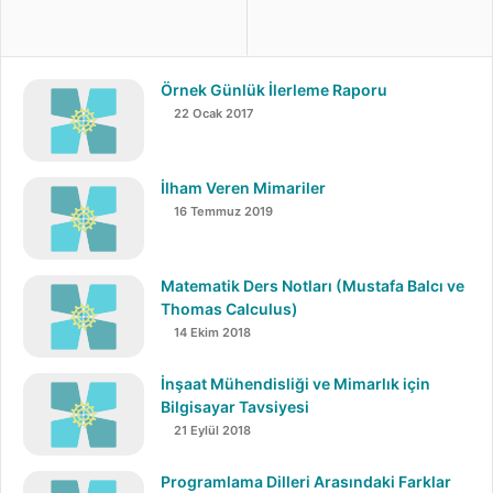
çatlakları gibi bir çok hasarı da göreceksiniz.
Örnek Günlük İlerleme Raporu
Tabi bunların yanı sıra hasar tespit yöntemlerini de
22 Ocak 2017
öğretiyor doküman. Asıl amacı bu olsa da eğitim açısından
güzel örnekler barındırıyor.
İlham Veren Mimariler
Dosyayı kaydetmek için İndirme Linki Kısmına Tıklamanız
16 Temmuz 2019
Yeterli.
Matematik Ders Notları (Mustafa Balcı ve
İndir
Thomas Calculus)
Boyut: 2MBGoogle Drive
14 Ekim 2018
Kaynak
İnşaat Mühendisliği ve Mimarlık için
İMO
Bilgisayar Tavsiyesi
21 Eylül 2018
Telif haklarını çiğnediğimizi düşünüyorsanız lütfen bizimle
Programlama Dilleri Arasındaki Farklar
irtibata geçiniz…