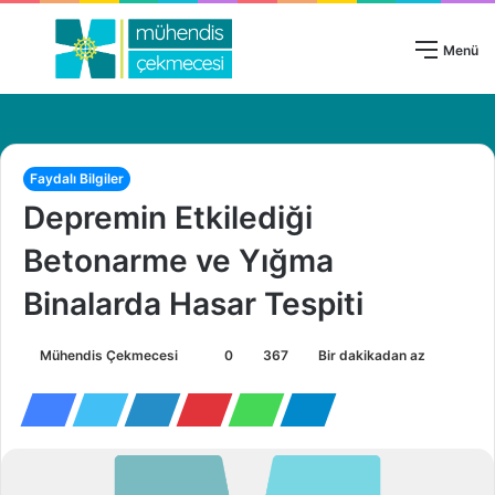
Giriş Yap
Menü
Faydalı Bilgiler
Depremin Etkilediği
Betonarme ve Yığma
Binalarda Hasar Tespiti
Mühendis Çekmecesi
B
0
367
Bir dakikadan az
i
r
e
-
p