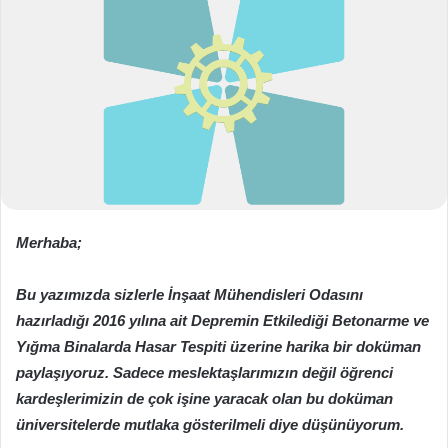
o
s
t
a
g
ö
n
d
e
r
Merhaba;
m
e
Bu yazımızda sizlerle İnşaat Mühendisleri Odasını
k
hazırladığı 2016 yılına ait
Depremin Etkilediği Betonarme ve
Yığma Binalarda Hasar Tespiti
üzerine harika bir doküman
paylaşıyoruz. Sadece meslektaşlarımızın değil öğrenci
kardeşlerimizin de çok işine yaracak olan bu doküman
üniversitelerde mutlaka gösterilmeli diye düşünüyorum.