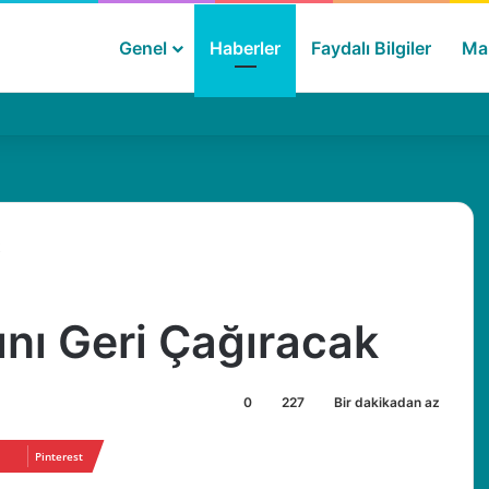
Genel
Haberler
Faydalı Bilgiler
Mak
ını Geri Çağıracak
0
227
Bir dakikadan az
Pinterest