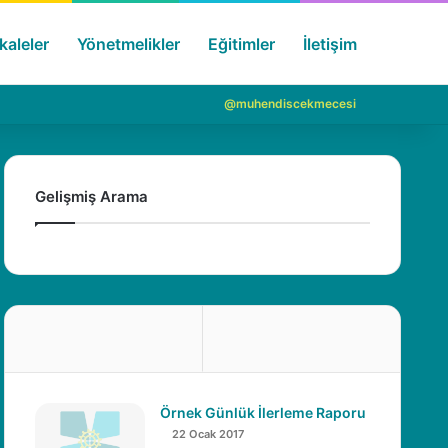
aleler
Yönetmelikler
Eğitimler
İletişim
Arama 
Giriş Y
@muhendiscekmecesi
Gelişmiş Arama
Örnek Günlük İlerleme Raporu
22 Ocak 2017