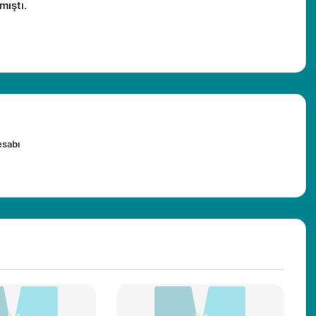
mıştı.
esabı