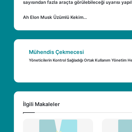
sayısından fazla araçta görülebileceği uyarısı yapıl
Ah Elon Musk Üzümlü Kekim…
Mühendis Çekmecesi
Yöneticilerin Kontrol Sağladığı Ortak Kullanım Yönetim H
I
n
W
F
X
Y
P
s
e
a
o
i
t
b
c
u
n
a
s
e
T
t
İlgili Makaleler
g
i
b
u
e
r
t
o
b
r
a
e
o
e
e
m
s
k
s