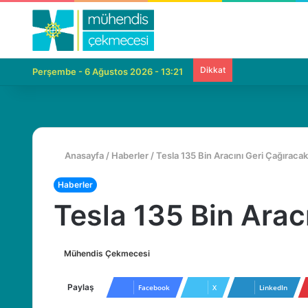
Dikkat
Perşembe - 6 Ağustos 2026 - 13:21
Anasayfa
/
Haberler
/
Tesla 135 Bin Aracını Geri Çağıracak
Haberler
Tesla 135 Bin Arac
Mühendis Çekmecesi
B
i
r
Paylaş
Facebook
X
LinkedIn
e