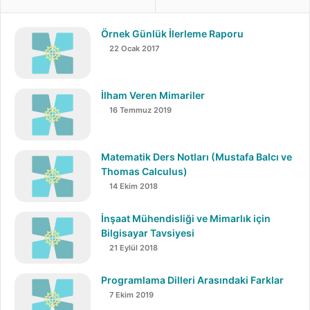
2-KAPALI ALANLARDA İSG YENİ
Örnek Günlük İlerleme Raporu
3-ACİL DURUM PLANLARI
22 Ocak 2017
4-İNŞAAT İSG
5-YÜKSEKTE ÇALIŞMALARDA İSG
İlham Veren Mimariler
6- İŞ YERİ BİNA VE EKLENTİLERİ
16 Temmuz 2019
7-K.K.D.
8- HAVALANDIRMA VE İKLİMLENDİRME
Matematik Ders Notları (Mustafa Balcı ve
PRENSİPLERİ
Thomas Calculus)
14 Ekim 2018
9-ÇALIŞMA ORTAMININ GÖZETİMİ
10-YANGIN
İnşaat Mühendisliği ve Mimarlık için
11-İŞ SAĞLIĞI VE GÜVENLİĞİ KURULLARI
Bilgisayar Tavsiyesi
21 Eylül 2018
12-İŞ GÜV. YÖN. YAP. GEREKEN KONT. VE DÜZ. BEL.
13-BASINÇLI KAPLARLA ÇALIŞMALARDA İSG
Programlama Dilleri Arasındaki Farklar
14-KORUNMA POLİTİKALARI
7 Ekim 2019