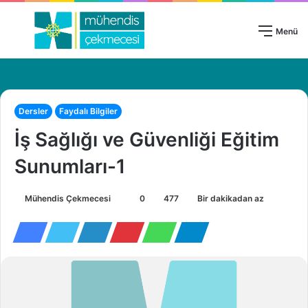
Giriş Yap
Menü
Dersler
Faydalı Bilgiler
İş Sağlığı ve Güvenliği Eğitim
Sunumları-1
Mühendis Çekmecesi
B
0
477
Bir dakikadan az
i
r
e
-
p
o