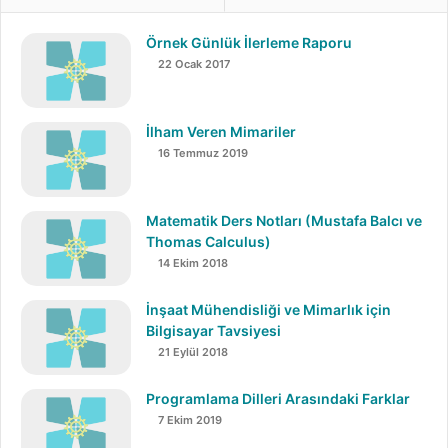
Örnek Günlük İlerleme Raporu
22 Ocak 2017
İlham Veren Mimariler
Ek olarak şirketin, geçtiğimiz yıl tamamen elektrikli
16 Temmuz 2019
olarak
Transit
minibüsünü tanıttığını hatırlatalım. Aynı
zamanda Ford’un en çok satan
F-150
kamyonetinin
elektrikli bir versiyonunu da bu yılın sonlarına doğru
Matematik Ders Notları (Mustafa Balcı ve
tanıtmayı planladığını belirtelim.
Thomas Calculus)
14 Ekim 2018
Ayrıca konuyla alakalı açıklamalarda bulunan Ford’un
İnşaat Mühendisliği ve Mimarlık için
yeni CEO’su, şirketin artan yatırımlarını, ü
lkenin en eski
Bilgisayar Tavsiyesi
otomobil üreticisini mobilite ve ulaşımın geleceğinde lider
21 Eylül 2018
olarak konumlandırmak için “
daha agresif
” bir plan olarak
lanse etti.
Programlama Dilleri Arasındaki Farklar
7 Ekim 2019
Aynı zamanda CEO,
Ford
’un dijital bir geleceğe yönelik