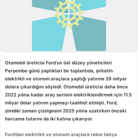
s
t
a
g
ö
n
d
e
r
Otomobil üreticisi
Ford
‘un üst düzey yöneticileri
m
Perşembe günü yaptıkları bir toplantıda, şirketin
e
elektrikli ve otonom araçlara yaptığı yatırımı
29 milyar
k
dolara
çıkardığını söyledi. Otomobil üreticisi daha önce
2022
yılına kadar araç serisini elektriklendirmek için
11.5
milyar dolar
yatırım yapmayı taahhüt etmişti. Ford,
şimdiki zaman çizelgesini
2025
yılına uzatırken önceki
harcama tutarını da iki katına çıkarıyor.
Ford’dan elektrikli ve otonom araçlara rekor bütçe