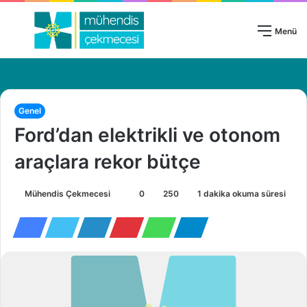
Giriş Yap
Menü
Genel
Ford’dan elektrikli ve otonom
araçlara rekor bütçe
Mühendis Çekmecesi
B
0
250
1 dakika okuma süresi
i
r
e
-
p
o