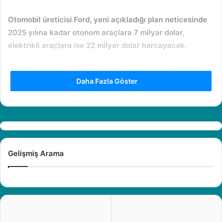
Otomobil üreticisi Ford, yeni açıkladığı plan neticesinde
2025
yılına kadar otonom araçlara
7 milyar dolar
,
elektrikli araçlara ise
22 milyar dolar
harcayacak.
Ford, üretmeyi planladığı araçların çoğunun elektrikli
Daha Fazla Göster
araçlar olacağını ancak şirketin ayrıca geleneksel içten
yanmalı motoralara sahip
hibrit
ve
plug-in hibrit
modelleride barındıracağını ifade etti.
Gelişmiş Arama