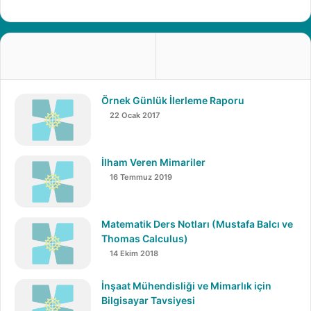
Takım içerisinde genel disiplini ve çalışma ortamını
sağlarken, proje yapımı sırasında takım üyelerinin
donanımının artması ve gerek teknik gerek akademik
açıdan bilgi seviyelerinin artması için yardımcı
olmaktayım. Sponsorsuk için görüşmelerede destek
vermekteyim.
Örnek Günlük İlerleme Raporu
22 Ocak 2017
İlham Veren Mimariler
16 Temmuz 2019
Matematik Ders Notları (Mustafa Balcı ve
Thomas Calculus)
14 Ekim 2018
İnşaat Mühendisliği ve Mimarlık için
Bilgisayar Tavsiyesi