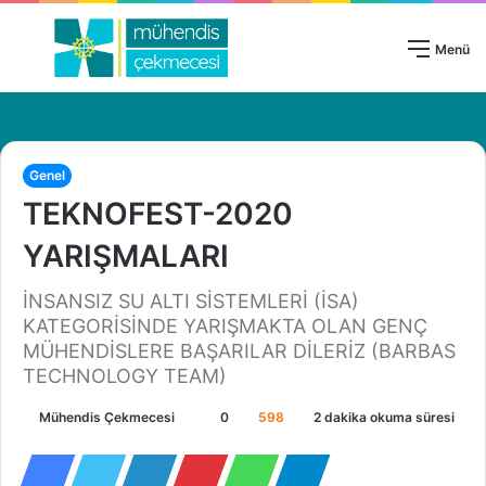
Giriş Yap
Menü
Genel
TEKNOFEST-2020
YARIŞMALARI
İNSANSIZ SU ALTI SİSTEMLERİ (İSA)
KATEGORİSİNDE YARIŞMAKTA OLAN GENÇ
MÜHENDİSLERE BAŞARILAR DİLERİZ (BARBAS
TECHNOLOGY TEAM)
Mühendis Çekmecesi
B
0
598
2 dakika okuma süresi
i
r