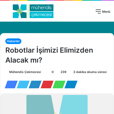
Giriş Yap
Menü
Haberler
Robotlar İşimizi Elimizden
Alacak mı?
Mühendis Çekmecesi
B
0
239
3 dakika okuma süresi
i
r
e
-
p
o