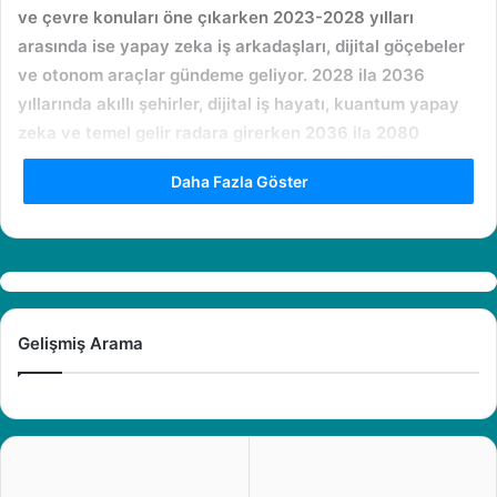
ve çevre konuları öne çıkarken 2023-2028 yılları
arasında ise yapay zeka iş arkadaşları, dijital göçebeler
ve otonom araçlar gündeme geliyor. 2028 ila 2036
yıllarında akıllı şehirler, dijital iş hayatı, kuantum yapay
zeka ve temel gelir radara girerken 2036 ila 2080
yıllarında; yapay şirket, insansı yapay zeka, dijital
Daha Fazla Göster
gerçeklik, artırılmış insan ve insan ömrü konuları
karşımıza çıkıyor.
“İnsanların ve sektörlerin de kendini bu değişime
şimdiden hazırlaması gerekiyor”
Gelişmiş Arama
Rapora dair değerlendirmede bulunan Softtech Genel
Müdürü M. Murat Ertem, “Teknoloji merkezinde geleceğe
ışık tutmayı amaçladığımız Teknoloji Raporu, her yıl
yayımlanması beklenen nitelikli bir kaynağa dönüştü.
Dünya, Dijital Dönem’e hızla koşarken alanında uzman