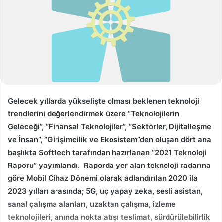
s
t
a
g
ö
n
d
e
r
Gelecek yıllarda yükselişte olması beklenen teknoloji
m
trendlerini değerlendirmek üzere “Teknolojilerin
e
Geleceği”, “Finansal Teknolojiler”, “Sektörler, Dijitalleşme
k
ve İnsan”, “Girişimcilik ve Ekosistem”den oluşan dört ana
başlıkta Softtech tarafından hazırlanan “2021 Teknoloji
Raporu” yayımlandı. Raporda yer alan teknoloji radarına
göre Mobil Cihaz Dönemi olarak adlandırılan 2020 ila
2023 yılları arasında; 5G, uç yapay zeka, sesli asistan,
sanal çalışma alanları, uzaktan çalışma, izleme
teknolojileri, anında nokta atışı teslimat, sürdürülebilirlik