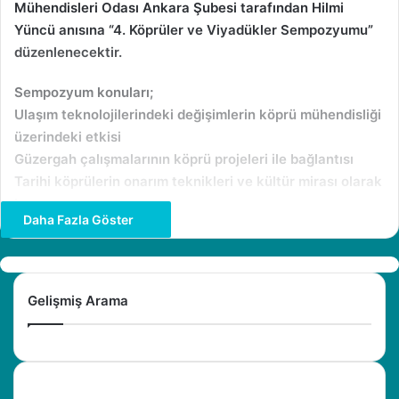
Mühendisleri Odası Ankara Şubesi tarafından Hilmi
Yüncü anısına “4. Köprüler ve Viyadükler Sempozyumu”
düzenlenecektir.
Sempozyum konuları;
Ulaşım teknolojilerindeki değişimlerin köprü mühendisliği
üzerindeki etkisi
Güzergah çalışmalarının köprü projeleri ile bağlantısı
Tarihi köprülerin onarım teknikleri ve kültür mirası olarak
korunması
Daha Fazla Göster
Köprü projelerinde doğal afet etkileri
Mevcut köprü ve viyadüklerin bakım muayene
yöntemleri
Köprülerde güçlendirme yöntemleri ve uygulamaları
Gelişmiş Arama
Köprü işletme sistemleri
Sempozyum hakkındaki detaylı bilgileri
buradan
öğrenebilirsiniz.
HİLMİ YÜNCÜ KİMDİR?