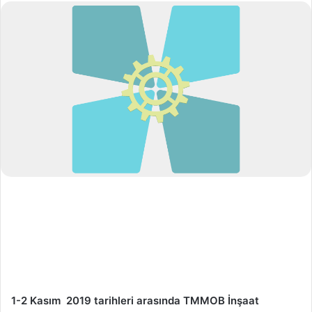
-
p
o
s
t
a
g
ö
n
d
e
r
m
e
k
1-2 Kasım 2019 tarihleri arasında TMMOB İnşaat