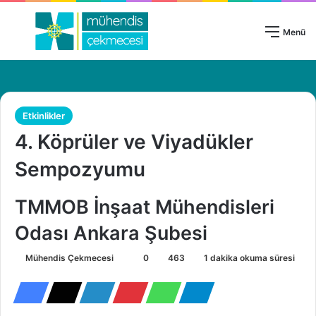
Giriş Yap
Menü
Etkinlikler
4. Köprüler ve Viyadükler
Sempozyumu
TMMOB İnşaat Mühendisleri
Odası Ankara Şubesi
Mühendis Çekmecesi
B
0
463
1 dakika okuma süresi
i
r
e