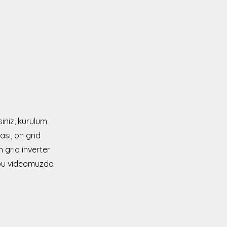
siniz, kurulum
ası, on grid
n grid inverter
r bu videomuzda