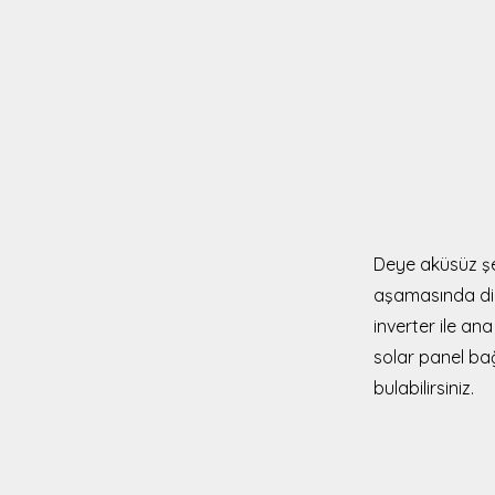
Deye aküsüz şebe
aşamasında dikk
inverter ile an
solar panel bağ
bulabilirsiniz.