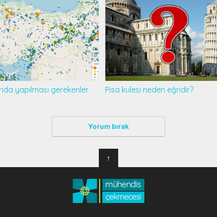
nda yapılması gerekenler
Pisa kulesi neden eğridir?
Yorum bırak
↑