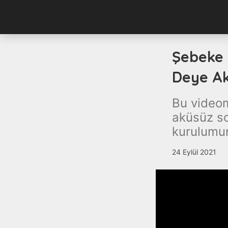
Şebeke 
Deye Ak
Bu videom
aküsüz so
kurulumun
24 Eylül 2021